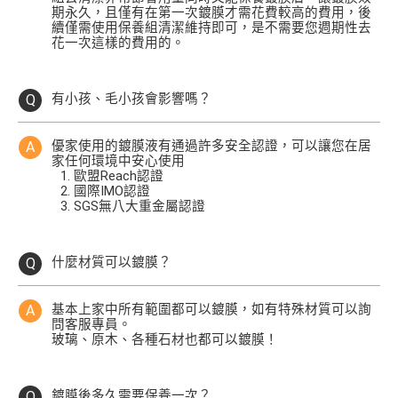
期永久，且僅有在第一次鍍膜才需花費較高的費用，後
續僅需使用保養組清潔維持即可，是不需要您週期性去
花一次這樣的費用的。
有小孩、毛小孩會影響嗎？
優家使用的鍍膜液有通過許多安全認證，可以讓您在居
家任何環境中安心使用
歐盟Reach認證
國際IMO認證
SGS無八大重金屬認證
什麼材質可以鍍膜？
基本上家中所有範圍都可以鍍膜，如有特殊材質可以詢
問客服專員。
玻璃、原木、各種石材也都可以鍍膜！
鍍膜後多久需要保養一次？