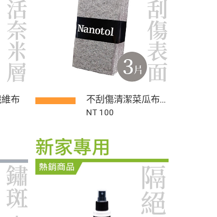
纖維布
不刮傷清潔菜瓜布1
入3片
NT 100