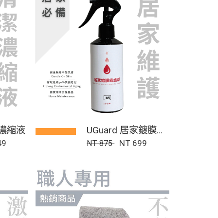
潔濃縮液
UGuard 居家鍍膜維
49
護劑
NT 699
NT 875