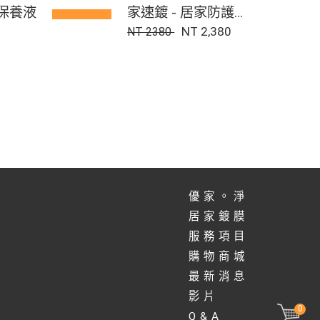
家保養液
家速鍍 - 居家防護鍍
膜液 350ml｜適用
NT 2,380
NT 2380
於不吸水表面
優家。淨
居家鍍膜
服務項目
購物商城
最新消息
影片
0
Q&A