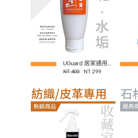
UGuard 居家通用鍍
膜套組
NT 299
NT 400