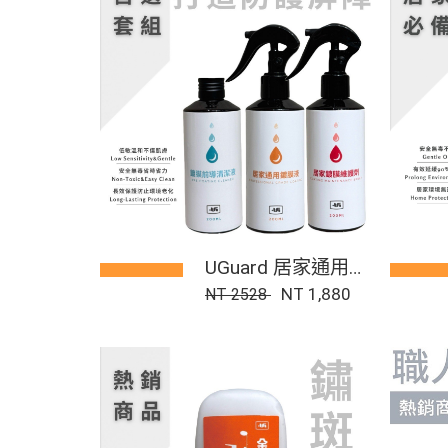
UGuard 居家通用鍍
膜套組
NT 1,880
NT 2528