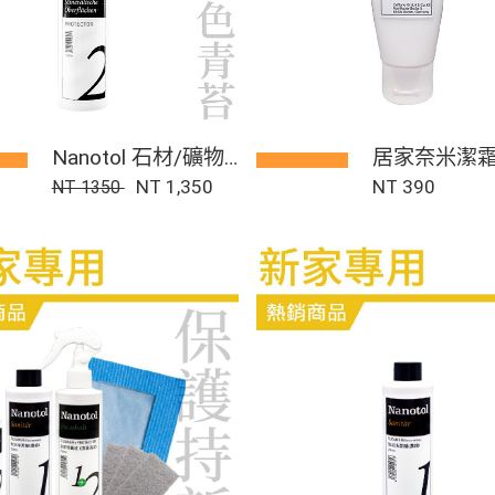
Nanotol 石材/礦物
居家奈米潔
奈米塗層
NT 1,350
NT 390
NT 1350