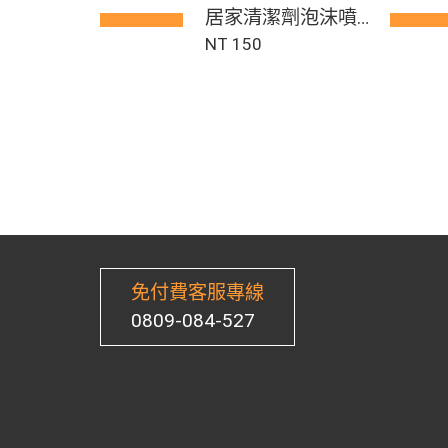
居家清潔劑泡沫噴
罐 ( 空瓶 )
NT 150
免付費客服專線
0809-084-527