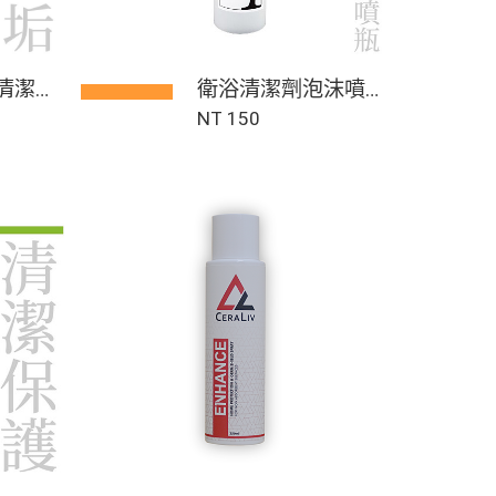
浴清潔劑
衛浴清潔劑泡沫噴
罐 ( 空瓶 )
NT 150