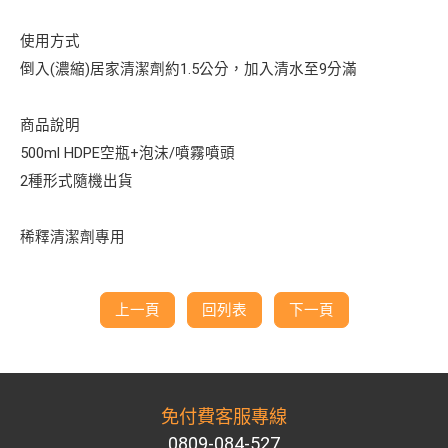
使用方式
倒入(濃縮)居家清潔劑約1.5公分，加入清水至9分滿
商品說明
500ml HDPE空瓶+泡沫/噴霧噴頭
2種形式隨機出貨
稀釋清潔劑專用
上一頁
回列表
下一頁
免付費客服專線
0809-084-527