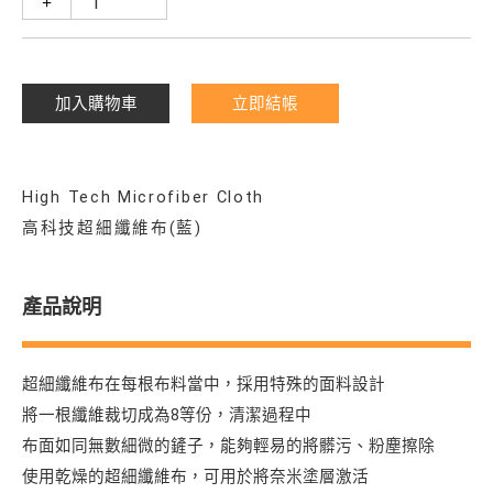
+
加入購物車
立即結帳
High Tech Microfiber Cloth
高科技超細纖維布(藍)
產品說明
超細纖維布在每根布料當中，採用特殊的面料設計
將一根纖維裁切成為8等份，清潔過程中
布面如同無數細微的鏟子，能夠輕易的將髒污、粉塵擦除
使用乾燥的超細纖維布，可用於將奈米塗層激活