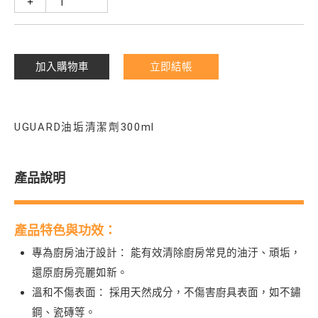
+
加入購物車
立即結帳
UGUARD油垢清潔劑300ml
產品說明
產品特色與功效：
專為廚房油汙設計：
能有效清除廚房常見的油汙、頑垢，
還原廚房亮麗如新。
溫和不傷表面：
採用天然成分，不傷害廚具表面，如不鏽
鋼、瓷磚等。