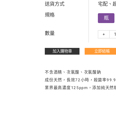
送貨方式
宅配、
規格
瓶
數量
+
加入購物車
立即結帳
不含酒精、次氯酸、次氯酸鈉
成份天然，長效72小時，殺菌率99.
業界最高濃度125ppm，添加純天然