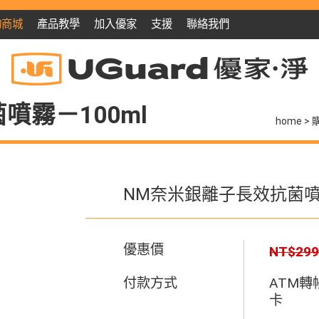
物商城
產品教學
加入優家
支援
聯絡我們
噴霧－100ml
home
NM奈米銀離子長效抗菌噴霧
優惠價
NT$29
付款方式
ATM
卡