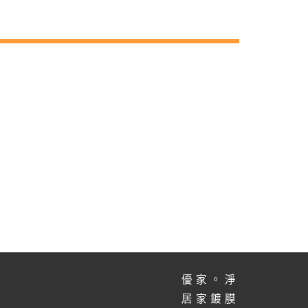
優家。淨
居家鍍膜