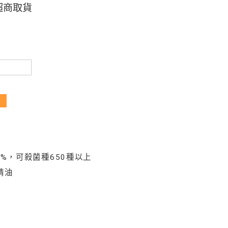
超商取貨
9%，可殺菌種650種以上
精油