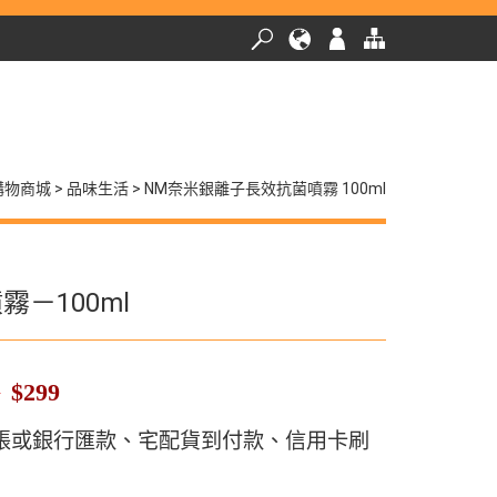
購物商城
品味生活
NM奈米銀離子長效抗菌噴霧 100ml
－100ml
$299
9
轉帳或銀行匯款、宅配貨到付款、信用卡刷