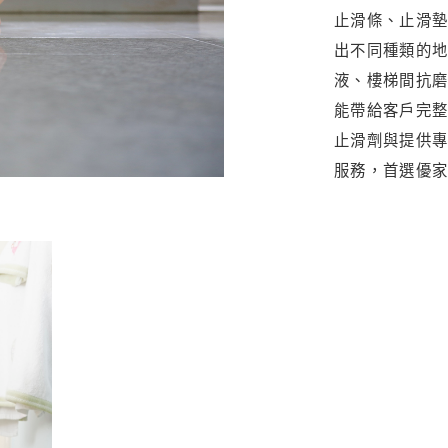
止滑條、止滑
出不同種類的
液、樓梯間抗
能帶給客戶完
止滑劑與提供
服務，首選優