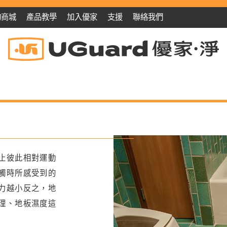
物商城
產品教學
加入優家
支援
聯絡我們
止彼此相對運動
觸時所感受到的
力越小反之，地
理、地板濕度這