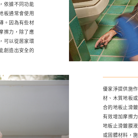
，依據不同功能
地板通常會使用
磚。因為有些材
摩擦力，除了應
，可以從居家環
能創造出安全的
優家淨提供施
材、木質地板
合的地板止滑
有效增加摩擦
地板止滑鍍膜
或固體材料，